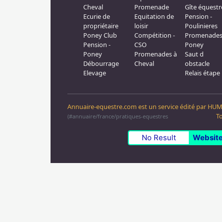
Cheval
Promenade
Gîte équestr
Ecurie de
Equitation de
Pension -
propriétaire
loisir
Poulinieres
Poney Club
Compétition -
Promenades
Pension -
CSO
Poney
Poney
Promenades à
Saut d
Débourrage
Cheval
obstacle
Elevage
Relais étape
Annuaire-equestre.com est un service édité par
HUM
To
(#annuaire/france/pratiques-equestres
No Result
Website