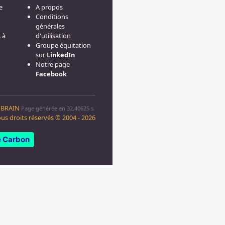
e
A propos
Conditions
générales
 à
d'utilisation
Groupe équitation
sur
LinkedIn
Notre page
Facebook
BRAIN
Page générée en 32,40625 s.
us droits réservés © 2004 - 2026
 Carbon