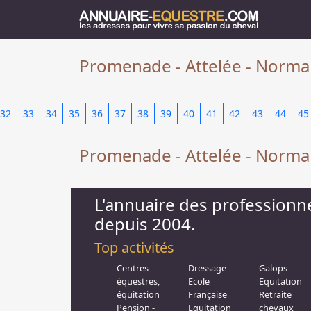
Promenade - Attelée - Norma
32
33
34
35
36
37
38
39
40
41
42
43
44
45
Promenade - Attelée - Norma
L'annuaire des professionn
depuis 2004.
Top activités
Centres
Dressage
Galops -
équestres,
Ecole
Equitation
équitation
Française
Retraite
Pension -
Equitation
chevaux