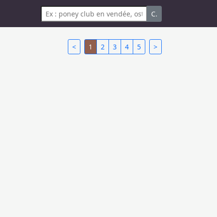
C.
<
1
2
3
4
5
>