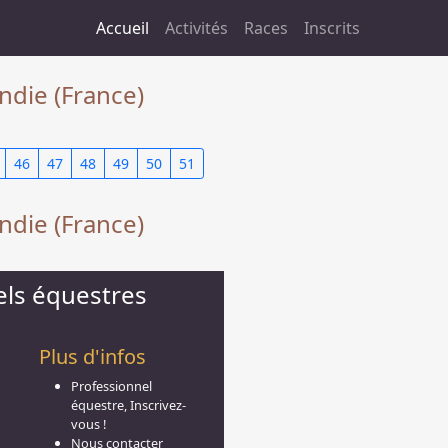
Accueil
Activités
Races
Inscrits
ndie (France)
46
47
48
49
50
51
ndie (France)
els équestres
Plus d'infos
Professionnel
équestre, Inscrivez-
vous !
Nous contacter