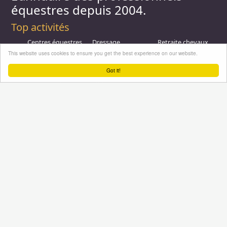
équestres depuis 2004.
Top activités
Centres équestres,
Dressage
Retraite chevaux
équitation
Ecole Française
Gîte équestre
This website uses cookies to ensure you get the best experience on our website.
Pension - Cheval
Equitation
Pension -
Ecurie de
Promenade
Poulinieres
Got it!
propriétaire
Equitation de loisir
Promenades à
Poney Club
Compétition - CSO
Poney
Pension - Poney
Promenades à
Saut d obstacle
Débourrage
Cheval
Relais étape
Elevage
Galops - Equitation
Plus d'infos
Professionnel équestre, Inscrivez-vous !
Nous contacter
A propos
Conditions générales d'utilisation
Groupe équitation sur
LinkedIn
Notre page
Facebook