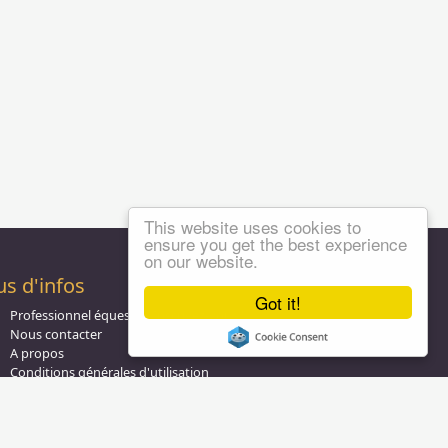
This website uses cookies to
ensure you get the best experience
on our website.
us d'infos
Got it!
Professionnel équestre, Inscrivez-vous !
Nous contacter
A propos
Conditions générales d'utilisation
Groupe équitation sur
LinkedIn
Notre page
Facebook