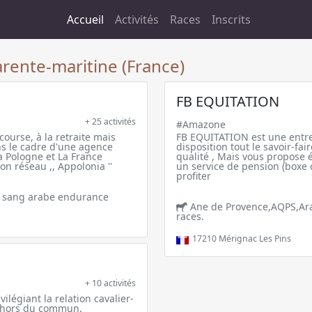
Accueil
Activités
Races
Inscrits
rente-maritine (France)
FB EQUITATION
+ 25 activités
#Amazone
ourse, à la retraite mais
FB EQUITATION est une entre
ns le cadre d'une agence
disposition tout le savoir-fa
 la Pologne et La France
qualité , Mais vous propose 
n réseau ,, Appolonia ''
un service de pension (boxe 
profiter
r sang arabe endurance
Ane de Provence,AQPS,Arab
races.
17210
Mérignac Les Pins
+ 10 activités
vilégiant la relation cavalier-
e hors du commun.