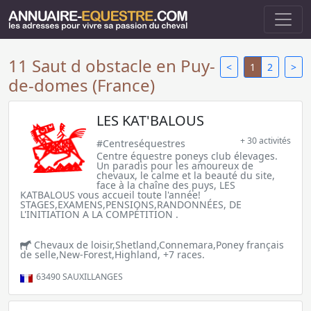
11 Saut d obstacle en Puy-
<
1
2
>
de-domes (France)
LES KAT'BALOUS
+ 30 activités
#Centreséquestres
Centre équestre poneys club élevages.
Un paradis pour les amoureux de
chevaux, le calme et la beauté du site,
face à la chaîne des puys, LES
KATBALOUS vous accueil toute l'année!
STAGES,EXAMENS,PENSIONS,RANDONNÉES, DE
L'INITIATION A LA COMPÉTITION .
Chevaux de loisir,Shetland,Connemara,Poney français
de selle,New-Forest,Highland, +7 races.
63490
SAUXILLANGES