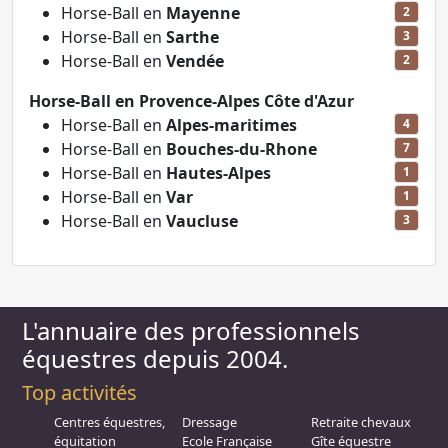
Horse-Ball en
Mayenne
2
Horse-Ball en
Sarthe
3
Horse-Ball en
Vendée
2
Horse-Ball en Provence-Alpes Côte d'Azur
Horse-Ball en
Alpes-maritimes
4
Horse-Ball en
Bouches-du-Rhone
7
Horse-Ball en
Hautes-Alpes
1
Horse-Ball en
Var
1
Horse-Ball en
Vaucluse
3
L'annuaire des professionnels
équestres depuis 2004.
Top activités
Centres équestres,
Dressage
Retraite chevaux
équitation
Ecole Française
Gîte équestre