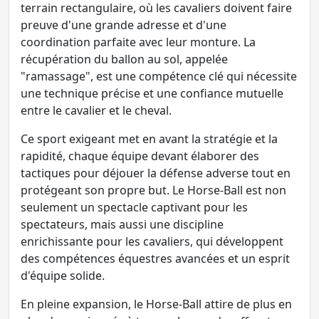
terrain rectangulaire, où les cavaliers doivent faire
preuve d'une grande adresse et d'une
coordination parfaite avec leur monture. La
récupération du ballon au sol, appelée
"ramassage", est une compétence clé qui nécessite
une technique précise et une confiance mutuelle
entre le cavalier et le cheval.
Ce sport exigeant met en avant la stratégie et la
rapidité, chaque équipe devant élaborer des
tactiques pour déjouer la défense adverse tout en
protégeant son propre but. Le Horse-Ball est non
seulement un spectacle captivant pour les
spectateurs, mais aussi une discipline
enrichissante pour les cavaliers, qui développent
des compétences équestres avancées et un esprit
d'équipe solide.
En pleine expansion, le Horse-Ball attire de plus en