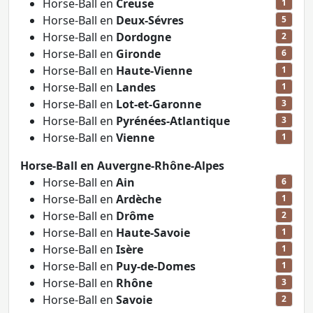
Horse-Ball en
Creuse
1
Horse-Ball en
Deux-Sévres
5
Horse-Ball en
Dordogne
2
Horse-Ball en
Gironde
6
Horse-Ball en
Haute-Vienne
1
Horse-Ball en
Landes
1
Horse-Ball en
Lot-et-Garonne
3
Horse-Ball en
Pyrénées-Atlantique
3
Horse-Ball en
Vienne
1
Horse-Ball en Auvergne-Rhône-Alpes
Horse-Ball en
Ain
6
Horse-Ball en
Ardèche
1
Horse-Ball en
Drôme
2
Horse-Ball en
Haute-Savoie
1
Horse-Ball en
Isère
1
Horse-Ball en
Puy-de-Domes
1
Horse-Ball en
Rhône
3
Horse-Ball en
Savoie
2