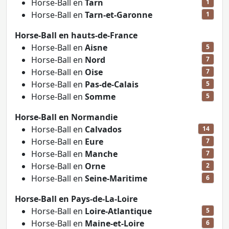
Horse-Ball en
Tarn
1
Horse-Ball en
Tarn-et-Garonne
1
Horse-Ball en hauts-de-France
Horse-Ball en
Aisne
5
Horse-Ball en
Nord
7
Horse-Ball en
Oise
7
Horse-Ball en
Pas-de-Calais
5
Horse-Ball en
Somme
5
Horse-Ball en Normandie
Horse-Ball en
Calvados
14
Horse-Ball en
Eure
7
Horse-Ball en
Manche
7
Horse-Ball en
Orne
2
Horse-Ball en
Seine-Maritime
6
Horse-Ball en Pays-de-La-Loire
Horse-Ball en
Loire-Atlantique
5
Horse-Ball en
Maine-et-Loire
6