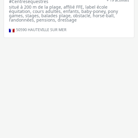
+ 19 activités
#Centreséquestres
situé à 200 m de la plage, affilié FFE, label école
équitation, cours adultes, enfants, baby-poney, pony
games, stages, balades plage, obstacle, horse-ball,
randonnées, pensions, dressage
50590
HAUTEVILLE SUR MER