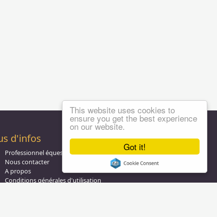
This website uses cookies to
ensure you get the best experience
on our website.
us d'infos
Got it!
Professionnel équestre, Inscrivez-vous !
Nous contacter
A propos
Conditions générales d'utilisation
Groupe équitation sur
LinkedIn
Notre page
Facebook