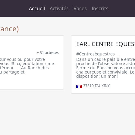
Accueil
Activités
Races
Inscrits
rance)
EARL CENTRE EQUES
+ 31 activités
#Centreséquestres
our vous ou pour votre
Dans un cadre paisible entre 
ous !!! Ici, équitation rime
proche de l'observatoire ast
térieur .... Au Ranch des
Ferme du Buisson vous accue
du partage et
chaleureuse et conviviale. L
disposition: un moni
37310
TAUXINY