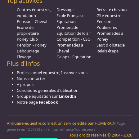
Top activités
Centres équestres,
Dressage
Retraite chevaux
équitation
Ecole Française
Gîte équestre
Pension - Cheval
Equitation
Pension -
Ecurie de
Promenade
Poulinieres
propriétaire
Equitation de loisir
Promenades à
Poney Club
Compétition - CSO
Poney
Pension - Poney
Promenades à
Saut d obstacle
Débourrage
Cheval
Relais étape
Elevage
Galops - Equitation
Plus d'infos
Professionnel équestre, Inscrivez-vous !
Nous contacter
A propos
Conditions générales d'utilisation
Groupe équitation sur
LinkedIn
Notre page
Facebook
Annuaire-equestre.com est un service édité par
HUMBRAIN
Page
générée en 12,57813 s. (#annuaire/france/fournisseurs
Tous droits réservés © 2004 - 2026