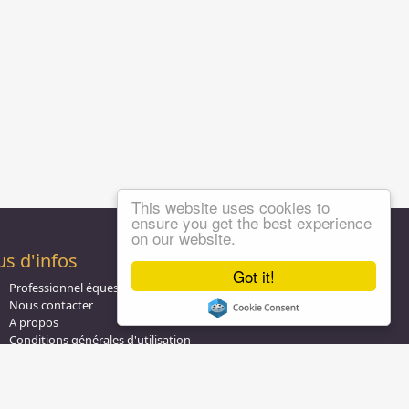
This website uses cookies to
ensure you get the best experience
on our website.
us d'infos
Got it!
Professionnel équestre, Inscrivez-vous !
Nous contacter
A propos
Conditions générales d'utilisation
Groupe équitation sur
LinkedIn
Notre page
Facebook