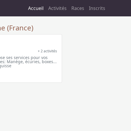
Accueil
Activités
Races
Inscrits
ne (France)
+ 2 activités
se ses services pour vos
res: Manège, écuries, boxes...
quisse