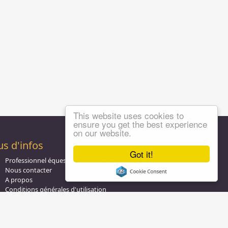
This website uses cookies to
ensure you get the best experience
on our website.
us d'infos
Got it!
Professionnel équestre, Inscrivez-vous !
Nous contacter
A propos
Conditions générales d'utilisation
Groupe équitation sur
LinkedIn
Notre page
Facebook