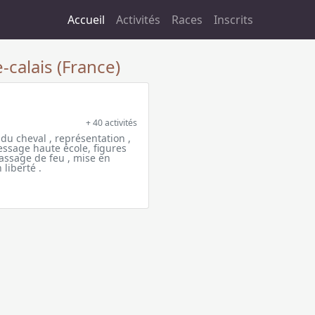
Accueil
Activités
Races
Inscrits
-calais (France)
+ 40 activités
 du cheval , représentation ,
ressage haute école, figures
passage de feu , mise en
 liberté .