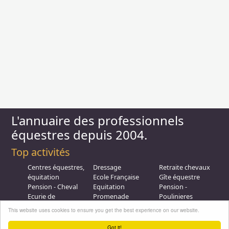
L'annuaire des professionnels
équestres depuis 2004.
Top activités
Centres équestres,
Dressage
Retraite chevaux
équitation
Ecole Française
Gîte équestre
Pension - Cheval
Equitation
Pension -
Ecurie de
Promenade
Poulinieres
propriétaire
Equitation de loisir
Promenades à
This website uses cookies to ensure you get the best experience on our website.
Poney Club
Compétition - CSO
Poney
Pension - Poney
Promenades à
Saut d obstacle
Got it!