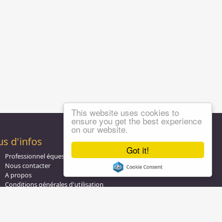
This website uses cookies to
ensure you get the best experience
on our website.
us d'infos
Got it!
Professionnel équestre, Inscrivez-vous !
Nous contacter
A propos
Conditions générales d'utilisation
Groupe équitation sur
LinkedIn
Notre page
Facebook