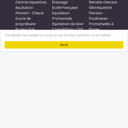
Centres équestres,
Dressage
Retraite chevaux
équitation
Ecole Française
Gîte équestre
Pension - Cheval
Equitation
Pension -
Ecurie de
Promenade
Poulinieres
propriétaire
Equitation de loisir
Promenades à
Poney Club
Compétition - CSO
Poney
Pension - Poney
Promenades à
Saut d obstacle
This website uses cookies to ensure you get the best experience on our website.
Débourrage
Cheval
Relais étape
Got it!
Elevage
Galops - Equitation
Plus d'infos
Professionnel équestre, Inscrivez-vous !
Nous contacter
A propos
Conditions générales d'utilisation
Groupe équitation sur
LinkedIn
Notre page
Facebook
Annuaire-equestre.com est un service édité par
HUMBRAIN
Page
générée en 2,171875 s. (#annuaire/france/formations
Tous droits réservés © 2004 - 2026
No Result