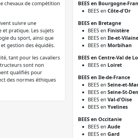
 de chevaux de compétition
BEES en Bourgogne-Fra
BEES en
Côte-d'Or
ivent suivre une
BEES en Bretagne
et pratique. Les sujets
BEES en
Finistère
ogie du sport, ainsi que
BEES en
Ile-et-Vilain
et gestion des équidés.
BEES en
Morbihan
té, tant pour les cavaliers
BEES en Centre-Val de Lo
structeurs sont non
BEES en
Loiret
ent qualifiés pour
BEES en Ile-de-France
pect des normes éthiques
BEES en
Seine-et-Ma
BEES en
Seine-St-Den
BEES en
Val-d'Oise
BEES en
Yvelines
BEES en Occitanie
BEES en
Aude
BEES en
Gard