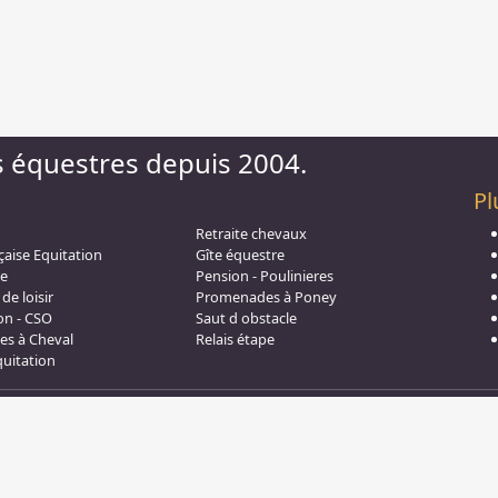
s équestres depuis 2004.
Pl
Retraite chevaux
çaise Equitation
Gîte équestre
e
Pension - Poulinieres
de loisir
Promenades à Poney
on - CSO
Saut d obstacle
s à Cheval
Relais étape
aw
quitation
IN
Page générée en 19,75 s. (#annuaire/france/formations
No Result
Website Carbon