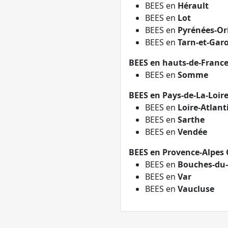
BEES en
Hérault
BEES en
Lot
BEES en
Pyrénées-Or
BEES en
Tarn-et-Gar
BEES en hauts-de-Franc
BEES en
Somme
BEES en Pays-de-La-Loir
BEES en
Loire-Atlant
BEES en
Sarthe
BEES en
Vendée
BEES en Provence-Alpes 
BEES en
Bouches-du
BEES en
Var
BEES en
Vaucluse