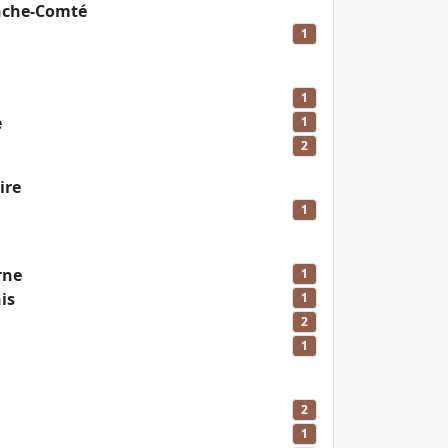
nche-Comté
1
1
e
1
2
ire
1
rne
1
is
1
2
1
2
1