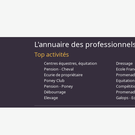
L'annuaire des professionnel
Top activités
Centres équestres, équitation
Dressage
Pension - Cheval
Ecole Fran
Ecurie de propriétaire
Promenad
Poney Club
Equitation 
Pension - Poney
Compétiti
Débourrage
Promenade
Cookie Consent plugin for the EU cookie l
Elevage
Galops - E
Annuaire-equestre.com est un service édité par
HUMBRA