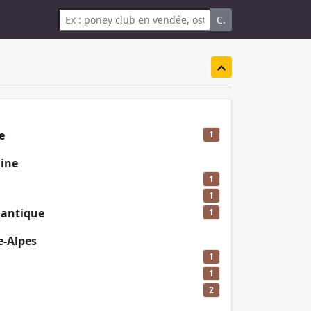
C.
e
1
aine
1
1
lantique
1
-Alpes
1
1
2