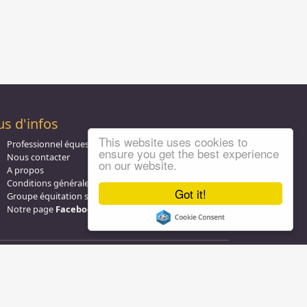
us d'infos
This website uses cookies to
Professionnel équestre, Inscrivez-vous !
ensure you get the best experience
Nous contacter
on our website.
A propos
Conditions générales d'utilisation
Got it!
Groupe équitation sur
LinkedIn
Notre page
Facebook
Tous droits réservés © 2004 - 2026