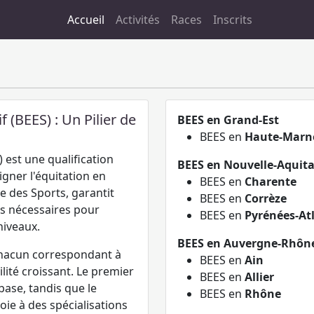
Accueil
Activités
Races
Inscrits
f (BEES) : Un Pilier de
BEES en Grand-Est
BEES en
Haute-Marn
 est une qualification
BEES en Nouvelle-Aquit
gner l'équitation en
BEES en
Charente
re des Sports, garantit
BEES en
Corrèze
s nécessaires pour
BEES en
Pyrénées-At
niveaux.
BEES en Auvergne-Rhône
 chacun correspondant à
BEES en
Ain
ité croissant. Le premier
BEES en
Allier
base, tandis que le
BEES en
Rhône
oie à des spécialisations