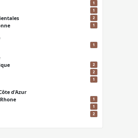
1
1
ientales
2
onne
1
e
1
e
ique
2
2
1
Côte d'Azur
-Rhone
1
1
2