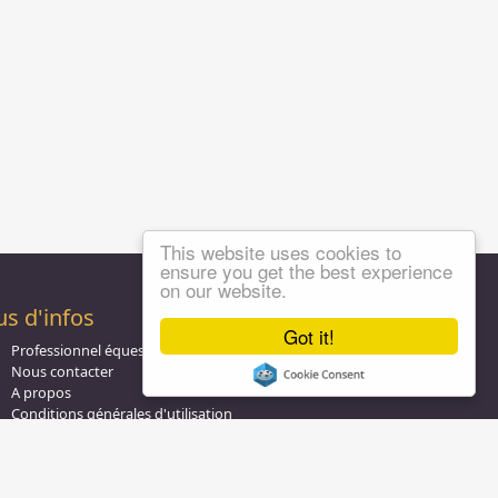
This website uses cookies to
ensure you get the best experience
on our website.
us d'infos
Got it!
Professionnel équestre, Inscrivez-vous !
Nous contacter
A propos
Conditions générales d'utilisation
Groupe équitation sur
LinkedIn
Notre page
Facebook