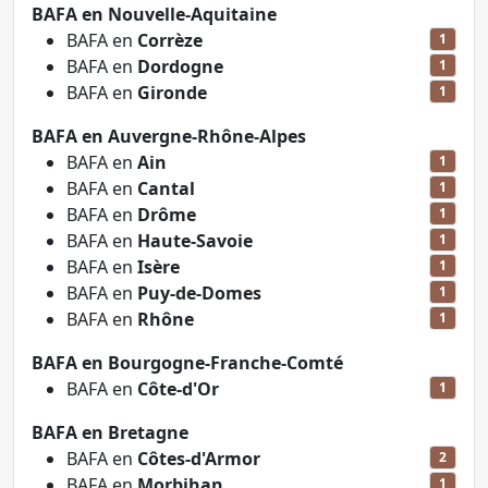
BAFA en Nouvelle-Aquitaine
BAFA en
Corrèze
1
BAFA en
Dordogne
1
BAFA en
Gironde
1
BAFA en Auvergne-Rhône-Alpes
BAFA en
Ain
1
BAFA en
Cantal
1
BAFA en
Drôme
1
BAFA en
Haute-Savoie
1
BAFA en
Isère
1
BAFA en
Puy-de-Domes
1
BAFA en
Rhône
1
BAFA en Bourgogne-Franche-Comté
BAFA en
Côte-d'Or
1
BAFA en Bretagne
BAFA en
Côtes-d'Armor
2
BAFA en
Morbihan
1