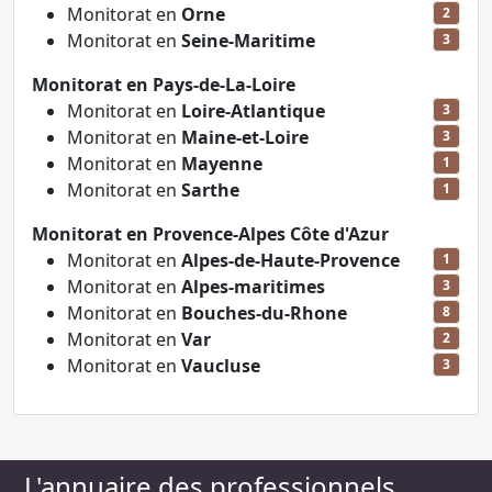
Monitorat en
Orne
2
Monitorat en
Seine-Maritime
3
Monitorat en Pays-de-La-Loire
Monitorat en
Loire-Atlantique
3
Monitorat en
Maine-et-Loire
3
Monitorat en
Mayenne
1
Monitorat en
Sarthe
1
Monitorat en Provence-Alpes Côte d'Azur
Monitorat en
Alpes-de-Haute-Provence
1
Monitorat en
Alpes-maritimes
3
Monitorat en
Bouches-du-Rhone
8
Monitorat en
Var
2
Monitorat en
Vaucluse
3
L'annuaire des professionnels