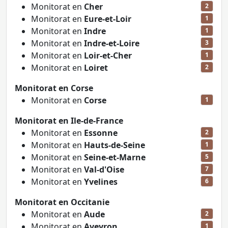
Monitorat en
Cher
2
Monitorat en
Eure-et-Loir
1
Monitorat en
Indre
1
Monitorat en
Indre-et-Loire
3
Monitorat en
Loir-et-Cher
1
Monitorat en
Loiret
2
Monitorat en Corse
Monitorat en
Corse
1
Monitorat en Ile-de-France
Monitorat en
Essonne
2
Monitorat en
Hauts-de-Seine
1
Monitorat en
Seine-et-Marne
5
Monitorat en
Val-d'Oise
7
Monitorat en
Yvelines
6
Monitorat en Occitanie
Monitorat en
Aude
2
Monitorat en
Aveyron
1