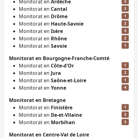
Monitorat en
Ardèche
2
Monitorat en
Cantal
3
Monitorat en
Drôme
1
Monitorat en
Haute-Savoie
2
Monitorat en
Isère
3
Monitorat en
Rhône
2
Monitorat en
Savoie
1
Monitorat en Bourgogne-Franche-Comté
Monitorat en
Côte-d'Or
1
Monitorat en
Jura
2
Monitorat en
Saône-et-Loire
1
Monitorat en
Yonne
4
Monitorat en Bretagne
Monitorat en
Finistère
1
Monitorat en
Ile-et-Vilaine
3
Monitorat en
Morbihan
3
Monitorat en Centre-Val de Loire