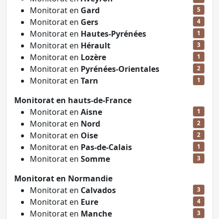
Monitorat en
Gard
5
Monitorat en
Gers
4
Monitorat en
Hautes-Pyrénées
1
Monitorat en
Hérault
3
Monitorat en
Lozère
1
Monitorat en
Pyrénées-Orientales
2
Monitorat en
Tarn
1
Monitorat en hauts-de-France
Monitorat en
Aisne
1
Monitorat en
Nord
2
Monitorat en
Oise
2
Monitorat en
Pas-de-Calais
1
Monitorat en
Somme
3
Monitorat en Normandie
Monitorat en
Calvados
3
Monitorat en
Eure
4
Monitorat en
Manche
3