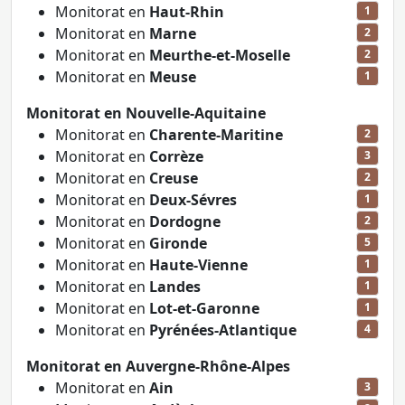
Monitorat en
Haut-Rhin
1
Monitorat en
Marne
2
Monitorat en
Meurthe-et-Moselle
2
Monitorat en
Meuse
1
Monitorat en Nouvelle-Aquitaine
Monitorat en
Charente-Maritine
2
Monitorat en
Corrèze
3
Monitorat en
Creuse
2
Monitorat en
Deux-Sévres
1
Monitorat en
Dordogne
2
Monitorat en
Gironde
5
Monitorat en
Haute-Vienne
1
Monitorat en
Landes
1
Monitorat en
Lot-et-Garonne
1
Monitorat en
Pyrénées-Atlantique
4
Monitorat en Auvergne-Rhône-Alpes
Monitorat en
Ain
3