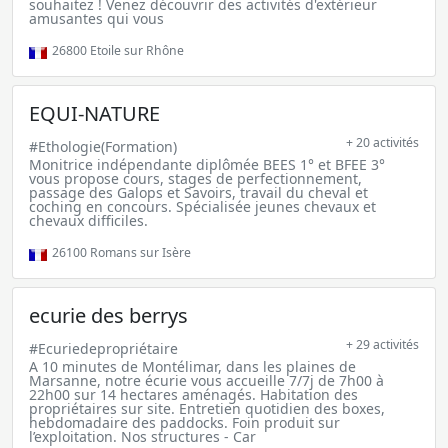
souhaitez ! Venez découvrir des activités d'extérieur
amusantes qui vous
26800
Etoile sur Rhône
EQUI-NATURE
+ 20 activités
#Ethologie(Formation)
Monitrice indépendante diplômée BEES 1° et BFEE 3°
vous propose cours, stages de perfectionnement,
passage des Galops et Savoirs, travail du cheval et
coching en concours. Spécialisée jeunes chevaux et
chevaux difficiles.
26100
Romans sur Isère
ecurie des berrys
+ 29 activités
#Ecuriedepropriétaire
A 10 minutes de Montélimar, dans les plaines de
Marsanne, notre écurie vous accueille 7/7j de 7h00 à
22h00 sur 14 hectares aménagés. Habitation des
propriétaires sur site. Entretien quotidien des boxes,
hebdomadaire des paddocks. Foin produit sur
l’exploitation. Nos structures - Car