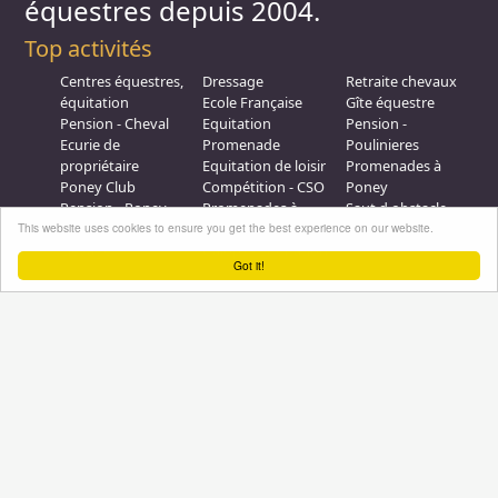
équestres depuis 2004.
Top activités
Centres équestres,
Dressage
Retraite chevaux
équitation
Ecole Française
Gîte équestre
Pension - Cheval
Equitation
Pension -
Ecurie de
Promenade
Poulinieres
propriétaire
Equitation de loisir
Promenades à
Poney Club
Compétition - CSO
Poney
Pension - Poney
Promenades à
Saut d obstacle
This website uses cookies to ensure you get the best experience on our website.
Débourrage
Cheval
Relais étape
Elevage
Galops - Equitation
Got it!
Plus d'infos
Professionnel équestre, Inscrivez-vous !
Nous contacter
A propos
Conditions générales d'utilisation
Groupe équitation sur
LinkedIn
Notre page
Facebook
Annuaire-equestre.com est un service édité par
HUMBRAIN
Page