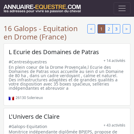
16 Galops - Equitation
<
1
2
3
>
en Drome (France)
L Ecurie des Domaines de Patras
+ 14 activités
#Centreséquestres
En plein coeur de la Drome Provençale,l Ecurie des
Domaines de Patras vous accueille au sein d un Domaine
de 80 ha , dans un cadre verdoyant , calme et naturel.
Des infrastructures adaptées et de grandes qualités a
votre disposition avec 35 boxes spacieux, selleries
indépendantes et abreuvoir a
26130
Solerieux
L'Univers de Claire
+ 43 activités
#Galops-Equitation
Monitrice indépendante diplômée BPJEPS, propose de