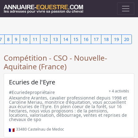
7
8
9
10
11
12
13
14
15
16
17
18
19
20
Compétition - CSO - Nouvelle-
Aquitaine (France)
Ecuries de l'Eyre
+ 4 activités
#Ecuriedepropriétaire
Alexandre Arantes, cavalier professionnel depuis 1998 et
Caroline Meriau, monitrice d'équitation, vous accueillent
aux écuries de l'Eyre. En plein coeur de la forêt, sur 16
hectares, nous vous proposons : de la pensions,
locations, valorisation, débourrage, ventes et reprises de
chevaux de spo
33480
Castelnau de Medoc