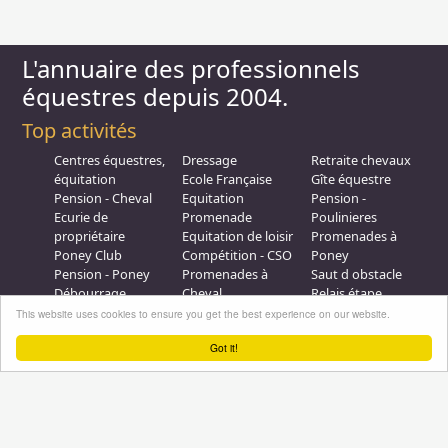
L'annuaire des professionnels
équestres depuis 2004.
Top activités
Centres équestres,
Dressage
Retraite chevaux
équitation
Ecole Française
Gîte équestre
Pension - Cheval
Equitation
Pension -
Ecurie de
Promenade
Poulinieres
propriétaire
Equitation de loisir
Promenades à
Poney Club
Compétition - CSO
Poney
Pension - Poney
Promenades à
Saut d obstacle
Débourrage
Cheval
Relais étape
Elevage
Galops - Equitation
This website uses cookies to ensure you get the best experience on our website.
Plus d'infos
Got it!
Professionnel équestre, Inscrivez-vous !
Nous contacter
A propos
Conditions générales d'utilisation
Groupe équitation sur
LinkedIn