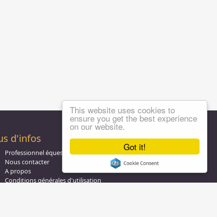
This website uses cookies to
ensure you get the best experience
on our website.
us d'infos
Got it!
Professionnel équestre, Inscrivez-vous !
Nous contacter
A propos
Conditions générales d'utilisation
Groupe équitation sur
LinkedIn
Notre page
Facebook