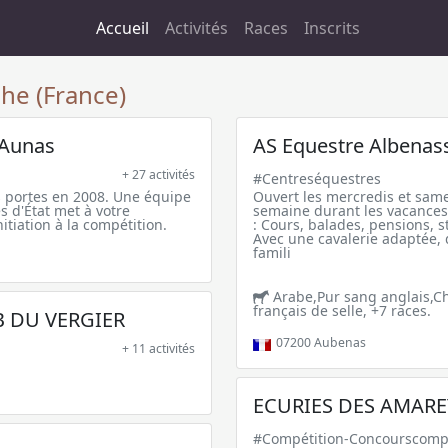
Accueil
Activités
Races
Inscrits
he (France)
'Aunas
AS Equestre Albenas
+ 27 activités
#Centreséquestres
s portes en 2008. Une équipe
Ouvert les mercredis et samed
 d'État met à votre
semaine durant les vacances
itiation à la compétition.
: Cours, balades, pensions, 
Avec une cavalerie adaptée,
famili
Arabe,Pur sang anglais,Ch
français de selle, +7 races.
B DU VERGIER
07200
Aubenas
+ 11 activités
ECURIES DES AMARE
#Compétition-Concourscomp