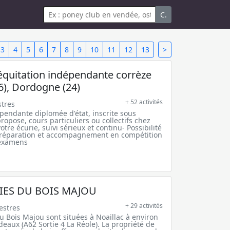
C.
3
4
5
6
7
8
9
10
11
12
13
>
équitation indépendante corrèze
46), Dordogne (24)
+ 52 activités
tres
pendante diplomée d'état, inscrite sous
ropose, cours particuliers ou collectifs chez
tre écurie, suivi sérieux et continu- Possibilité
Préparation et accompagnement en compétition
 examens
IES DU BOIS MAJOU
+ 29 activités
estres
u Bois Majou sont situées à Noaillac à environ
aux (A62 Sortie 4 La Réole). La propriété de