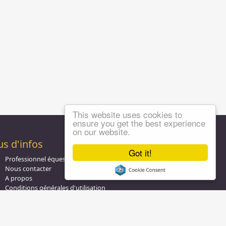
This website uses cookies to
ensure you get the best experience
on our website.
us d'infos
Got it!
Professionnel équestre, Inscrivez-vous !
Nous contacter
A propos
Conditions générales d'utilisation
Groupe équitation sur
LinkedIn
Notre page
Facebook