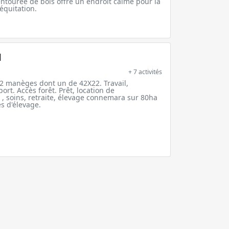
ntourée de bois offre un endroit calme pour la
’équitation.
N
+ 7 activités
 2 manèges dont un de 42X22. Travail,
rt. Accès forêt. Prêt, location de
, soins, retraite, élevage connemara sur 80ha
es d'élevage.