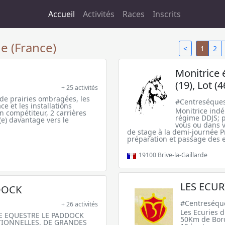
Accueil
Activités
Races
Inscrits
e (France)
<
1
2
Monitrice 
(19), Lot (
+ 25 activités
de prairies ombragées, les
#Centreséques
ce et les installations
Monitrice indé
un compétiteur, 2 carrières
régime DDJS; p
(e) davantage vers le
vous ou dans vo
de stage à la demi-journée 
préparation et passage des
19100
Brive-la-Gaillarde
LES ECUR
DOCK
#Centreséqu
+ 26 activités
Les Ecuries d
RE EQUESTRE LE PADDOCK
50Km de Borde
TIONNELLES, DE GRANDES