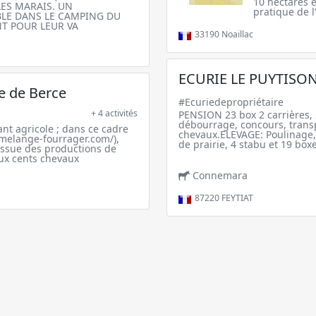
10 hectares e
LES MARAIS. UN
pratique de l
LE DANS LE CAMPING DU
NT POUR LEUR VA
33190
Noaillac
ECURIE LE PUYTISO
ge de Berce
#Ecuriedepropriétaire
+ 4 activités
PENSION 23 box 2 carrières,
débourrage, concours, transpo
ant agricole ; dans ce cadre
chevaux.ELEVAGE: Poulinage, 
melange-fourrager.com/),
de prairie, 4 stabu et 19 box
issue des productions de
eux cents chevaux
Connemara
87220
FEYTIAT