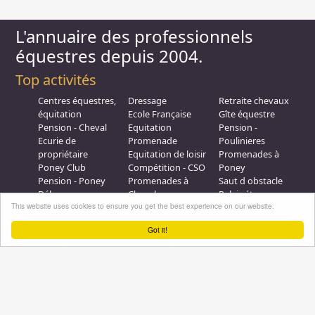
L'annuaire des professionnels
équestres depuis 2004.
Top activités
Centres équestres,
Dressage
Retraite chevaux
équitation
Ecole Française
Gîte équestre
Pension - Cheval
Equitation
Pension -
Ecurie de
Promenade
Poulinieres
propriétaire
Equitation de loisir
Promenades à
Poney Club
Compétition - CSO
Poney
Pension - Poney
Promenades à
Saut d obstacle
Débourrage
Cheval
Relais étape
This website uses cookies to ensure you get the best experience on our website.
Elevage
Galops - Equitation
Plus d'infos
Got it!
Professionnel équestre, Inscrivez-vous !
Nous contacter
A propos
Conditions générales d'utilisation
Groupe équitation sur
LinkedIn
Notre page
Facebook