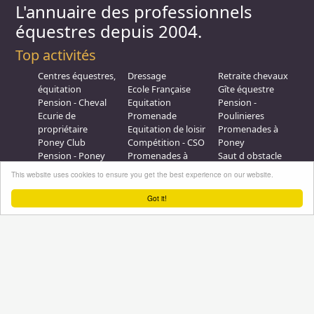
L'annuaire des professionnels
équestres depuis 2004.
Top activités
Centres équestres,
Dressage
Retraite chevaux
équitation
Ecole Française
Gîte équestre
Pension - Cheval
Equitation
Pension -
Ecurie de
Promenade
Poulinieres
propriétaire
Equitation de loisir
Promenades à
Poney Club
Compétition - CSO
Poney
Pension - Poney
Promenades à
Saut d obstacle
Débourrage
Cheval
Relais étape
This website uses cookies to ensure you get the best experience on our website.
Elevage
Galops - Equitation
Plus d'infos
Got it!
Professionnel équestre, Inscrivez-vous !
Nous contacter
A propos
Conditions générales d'utilisation
Groupe équitation sur
LinkedIn
Notre page
Facebook