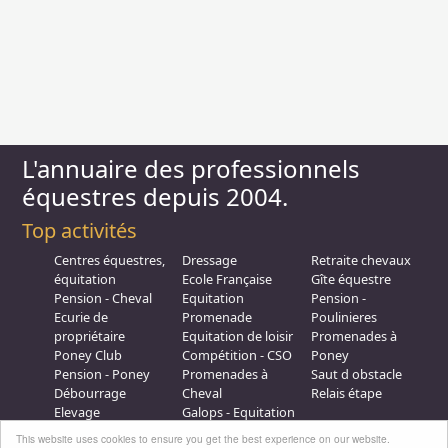
L'annuaire des professionnels
équestres depuis 2004.
Top activités
Centres équestres,
Dressage
Retraite chevaux
équitation
Ecole Française
Gîte équestre
Pension - Cheval
Equitation
Pension -
Ecurie de
Promenade
Poulinieres
propriétaire
Equitation de loisir
Promenades à
Poney Club
Compétition - CSO
Poney
Pension - Poney
Promenades à
Saut d obstacle
Débourrage
Cheval
Relais étape
Elevage
Galops - Equitation
Plus d'infos
This website uses cookies to ensure you get the best experience on our website.