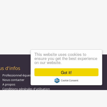
This website uses cookies to
ensure you get the best experience
on our website.
us d'infos
Got it!
Professionnel équestre, Inscrivez-vous !
Nous contacter
A propos
Conditions générales d'utilisation
Groupe équitation sur
LinkedIn
Notre page
Facebook