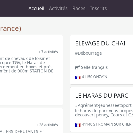
Accueil
Activités
Races
Inscrits
France)
ELEVAGE DU CHAI
+ 7 activités
#Débourrage
 de chevaux de loisir et
 gare TGV, le Haras de
ergement en boxes et prés,
Selle français
nement de 900m STATION DE
41150
ONZAIN
LE HARAS DU PARC
#Agrément-JeunesseetSport
le haras du parc vous propose
découvert poney, Cours et C.
41140
ST ROMAIN SUR CHER
+ 28 activités
ALIERS DEBUTANTS ET