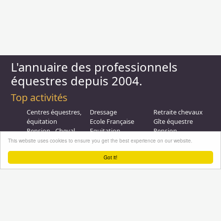
L'annuaire des professionnels
équestres depuis 2004.
Top activités
Centres équestres,
Dressage
Retraite chevaux
équitation
Ecole Française
Gîte équestre
Pension - Cheval
Equitation
Pension -
Ecurie de
Promenade
Poulinieres
This website uses cookies to ensure you get the best experience on our website.
propriétaire
Equitation de loisir
Promenades à
Got it!
Poney Club
Compétition - CSO
Poney
Pension - Poney
Promenades à
Saut d obstacle
Débourrage
Cheval
Relais étape
Elevage
Galops - Equitation
Plus d'infos
Professionnel équestre, Inscrivez-vous !