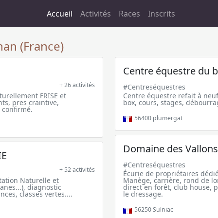
Accueil
Activités
Races
Inscrits
an (France)
Centre équestre du b
+ 26 activités
#Centreséquestres
turellement FRISE et
Centre équestre refait à neu
, pres craintive,
box, cours, stages, débourrag
 confirmé.
56400
plumergat
Domaine des Vallons
IE
#Centreséquestres
+ 52 activités
Écurie de propriétaires dédié
tation Naturelle et
Manège, carrière, rond de lo
anes...), diagnostic
direct en forêt, club house, 
es, classes vertes....
le dressage.
56250
Sulniac