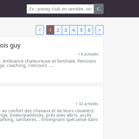
C.
<
1
2
3
4
5
6
>
ois guy
+ 8 activités
f. Ambiance chaleureuse et familiale. Pensions
e, coaching, concours .....
+ 32 activités
 au confort des chevaux et de leurs cavaliers:
nge, boxes/paddocks, prés avec abris, accès
parking, sanitaires... Enseignant spécialisé dans