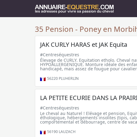
35 Pension - Poney en Morbih
JAK CURLY HARAS et JAK Equita
#Centreséquestres
Élevage de CURLY. Equitation etholo. Cheval na
HYPOALLERGENIQUE. Monture idéale des enfants
handicapé, mais assez de fougue pour cavalier
56220
PLUHERLIN
LA PETITE ECURIE DANS LA PRAIR
#Centreséquestres
Le cheval au Naturel ! Elévage et pension, Equi
éthologique, hébergements insolites (tipis, cab
comportemental et débourrage, centre de vacanc
56190
LAUZACH