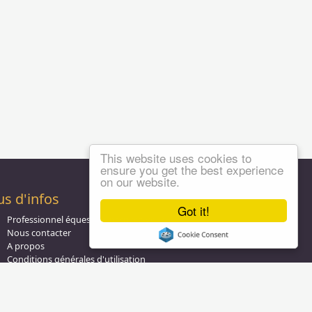
This website uses cookies to
ensure you get the best experience
on our website.
us d'infos
Got it!
Professionnel équestre, Inscrivez-vous !
Nous contacter
A propos
Conditions générales d'utilisation
Groupe équitation sur
LinkedIn
Notre page
Facebook