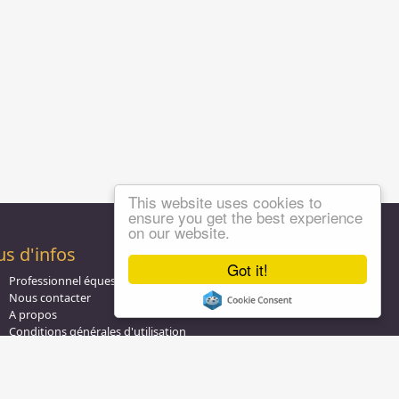
This website uses cookies to
ensure you get the best experience
on our website.
us d'infos
Got it!
Professionnel équestre, Inscrivez-vous !
Nous contacter
A propos
Conditions générales d'utilisation
Groupe équitation sur
LinkedIn
Notre page
Facebook