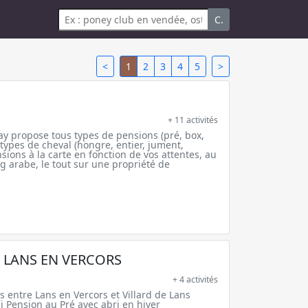
C.
<
1
2
3
4
5
>
+ 11 activités
nay propose tous types de pensions (pré, box,
 types de cheval (hongre, entier, jument,
ensions à la carte en fonction de vos attentes, au
g arabe, le tout sur une propriété de
E LANS EN VERCORS
+ 4 activités
s entre Lans en Vercors et Villard de Lans
i Pension au Pré avec abri en hiver