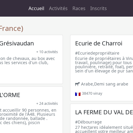
Accueil
Activités
Races
Inscrits
France)
 Grésivaudan
Ecurie de Charroi
+ 10 activités
#Ecuriedepropriétaire
ion de chevaux, au box avec
Ecurie de propriétaires à Vi
s les services d'un club,
travail, poulinage) pour tous
poulinière, retraité, foal), p
sein d'un élevage de pur san
Arabe,Demi sang arabe
 L'ORME
38470
vinay
+ 24 activités
 accueillir 90 personnes, en
LA FERME DU VAL D
proximité de l'A48. Plusieurs
n de randonnée, ballade .
#Débourrage
c des chiens), piscin
27 hectares idéalement situé
accueillent votre meilleur am