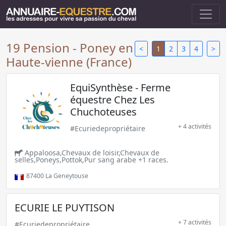
19 Pension - Poney en
<
1
2
3
4
>
Haute-vienne (France)
EquiSynthèse - Ferme
équestre Chez Les
Chuchoteuses
+ 4 activités
#Ecuriedepropriétaire
Appaloosa,Chevaux de loisir,Chevaux de
selles,Poneys,Pottok,Pur sang arabe +1 races.
87400
La Geneytouse
ECURIE LE PUYTISON
+ 7 activités
#Ecuriedepropriétaire