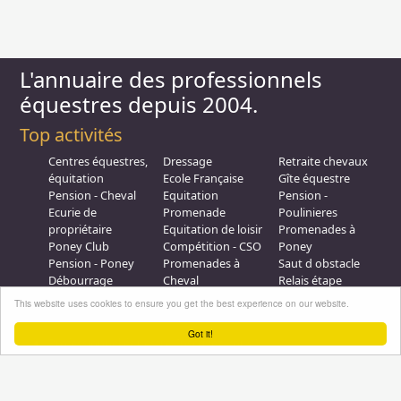
L'annuaire des professionnels
équestres depuis 2004.
Top activités
Centres équestres,
Dressage
Retraite chevaux
équitation
Ecole Française
Gîte équestre
Pension - Cheval
Equitation
Pension -
Ecurie de
Promenade
Poulinieres
propriétaire
Equitation de loisir
Promenades à
Poney Club
Compétition - CSO
Poney
Pension - Poney
Promenades à
Saut d obstacle
Débourrage
Cheval
Relais étape
Elevage
Galops - Equitation
This website uses cookies to ensure you get the best experience on our website.
Plus d'infos
Got it!
Professionnel équestre, Inscrivez-vous !
Nous contacter
A propos
Conditions générales d'utilisation