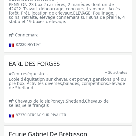
PENSION 23 box 2 carrières, 2 manèges dont un de
42X22. Travail, débourrage, concours, transport. Accès
forêt. Prêt, location de chevaux.ELEVAGE: Poulinage, ,
soins, retraite, élevage connemara sur 80ha de prairie, 4
stabu et 19 boxes d'élevage.
Connemara
87220
FEYTIAT
EARL DES FORGES
+ 36 activités
#Centreséquestres
Ecole d'équitation sur chevaux et poneys,pensions pré ou
pré box. Activités diverses,balades, compétitions.Elevage
de Shetland.
Chevaux de loisir,Poneys,Shetland,Chevaux de
selles,Selle français
87370
BERSAC SUR RIVALIER
Ecurie Gabriel De Brébisson