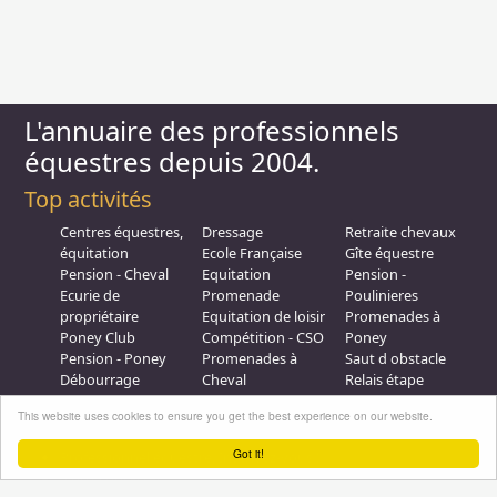
L'annuaire des professionnels
équestres depuis 2004.
Top activités
Centres équestres,
Dressage
Retraite chevaux
équitation
Ecole Française
Gîte équestre
Pension - Cheval
Equitation
Pension -
Ecurie de
Promenade
Poulinieres
propriétaire
Equitation de loisir
Promenades à
Poney Club
Compétition - CSO
Poney
Pension - Poney
Promenades à
Saut d obstacle
Débourrage
Cheval
Relais étape
Elevage
Galops - Equitation
This website uses cookies to ensure you get the best experience on our website.
Plus d'infos
Got it!
Professionnel équestre, Inscrivez-vous !
Nous contacter