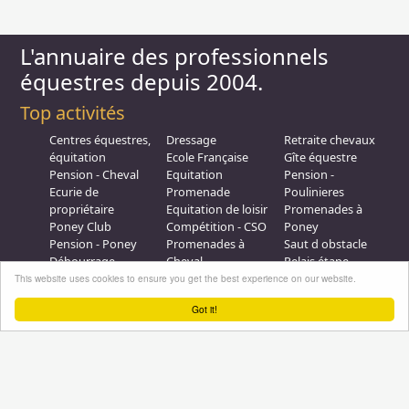
L'annuaire des professionnels
équestres depuis 2004.
Top activités
Centres équestres,
Dressage
Retraite chevaux
équitation
Ecole Française
Gîte équestre
Pension - Cheval
Equitation
Pension -
Ecurie de
Promenade
Poulinieres
propriétaire
Equitation de loisir
Promenades à
Poney Club
Compétition - CSO
Poney
Pension - Poney
Promenades à
Saut d obstacle
Débourrage
Cheval
Relais étape
Elevage
Galops - Equitation
This website uses cookies to ensure you get the best experience on our website.
Plus d'infos
Got it!
Professionnel équestre, Inscrivez-vous !
Nous contacter
A propos
Conditions générales d'utilisation
Groupe équitation sur
LinkedIn