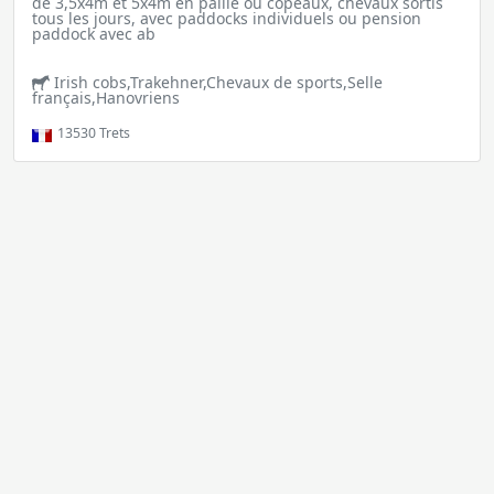
de 3,5x4m et 5x4m en paille ou copeaux, chevaux sortis
tous les jours, avec paddocks individuels ou pension
paddock avec ab
Irish cobs,Trakehner,Chevaux de sports,Selle
français,Hanovriens
13530
Trets