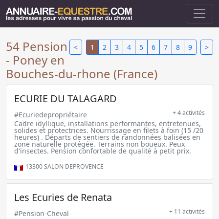
54 Pension
<
1
2
3
4
5
6
7
8
9
>
- Poney en
Bouches-du-rhone (France)
ECURIE DU TALAGARD
+ 4 activités
#Ecuriedepropriétaire
Cadre idyllique, installations performantes, entretenues,
solides et protectrices. Nourrissage en filets à foin (15 /20
heures) . Départs de sentiers de randonnées balisées en
zone naturelle protégée. Terrains non boueux. Peux
d'insectes. Pension confortable de qualité à petit prix.
13300
SALON DEPROVENCE
Les Ecuries de Renata
+ 11 activités
#Pension-Cheval