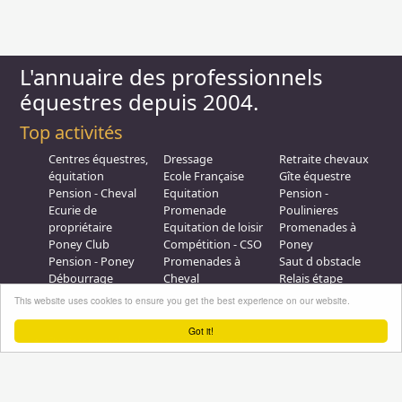
L'annuaire des professionnels
équestres depuis 2004.
Top activités
Centres équestres,
Dressage
Retraite chevaux
équitation
Ecole Française
Gîte équestre
Pension - Cheval
Equitation
Pension -
Ecurie de
Promenade
Poulinieres
propriétaire
Equitation de loisir
Promenades à
Poney Club
Compétition - CSO
Poney
Pension - Poney
Promenades à
Saut d obstacle
Débourrage
Cheval
Relais étape
Elevage
Galops - Equitation
This website uses cookies to ensure you get the best experience on our website.
Plus d'infos
Got it!
Professionnel équestre, Inscrivez-vous !
Nous contacter
A propos
Conditions générales d'utilisation