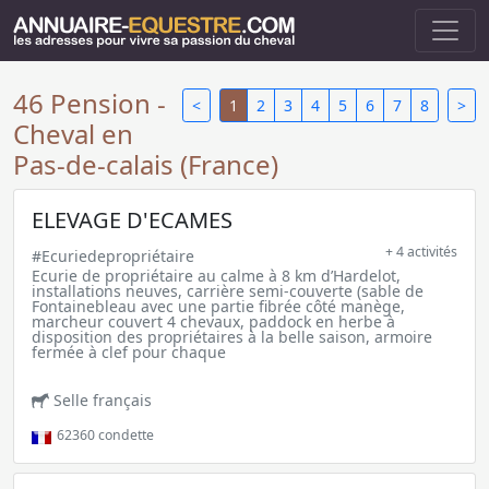
46 Pension -
<
1
2
3
4
5
6
7
8
>
Cheval en
Pas-de-calais (France)
ELEVAGE D'ECAMES
+ 4 activités
#Ecuriedepropriétaire
Ecurie de propriétaire au calme à 8 km d’Hardelot,
installations neuves, carrière semi-couverte (sable de
Fontainebleau avec une partie fibrée côté manège,
marcheur couvert 4 chevaux, paddock en herbe à
disposition des propriétaires à la belle saison, armoire
fermée à clef pour chaque
Selle français
62360
condette