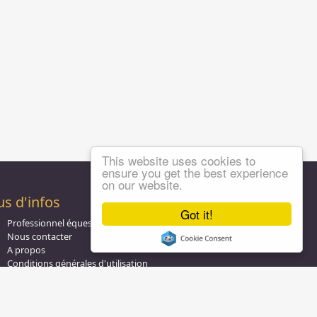
This website uses cookies to
ensure you get the best experience
on our website.
us d'infos
Got it!
Professionnel équestre, Inscrivez-vous !
Nous contacter
A propos
Conditions générales d'utilisation
Groupe équitation sur
LinkedIn
Notre page
Facebook