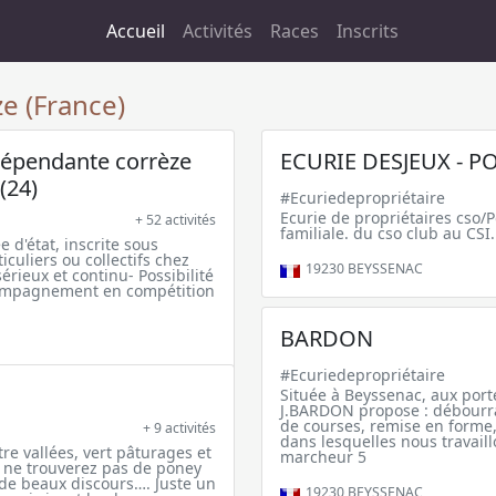
Accueil
Activités
Races
Inscrits
e (France)
ndépendante corrèze
ECURIE DESJEUX - P
(24)
#Ecuriedepropriétaire
Ecurie de propriétaires cso
+ 52 activités
familiale. du cso club au CSI.
d'état, inscrite sous
culiers ou collectifs chez
19230
BEYSSENAC
érieux et continu- Possibilité
compagnement en compétition
BARDON
#Ecuriedepropriétaire
Située à Beyssenac, aux port
J.BARDON propose : débourr
de courses, remise en forme, 
+ 9 activités
dans lesquelles nous travail
e vallées, vert pâturages et
marcheur 5
 ne trouverez pas de poney
 de beaux discours…. Juste un
19230
BEYSSENAC