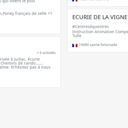
 qui vivent le plus
Poney français de selle +1
ECURIE DE LA VIGNE 
#Centreséquestres
Instruction Animation Compet
Tulle
19490
sainte fortunade
+ 6 activités
ivée à Juillac, écurie
chemins de rando.......
calme. N'hésitez pas à nous