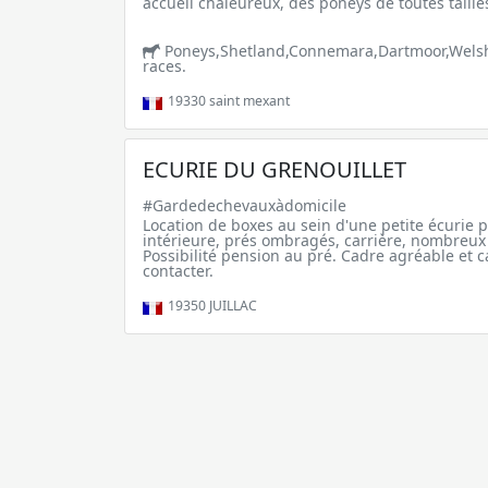
accueil chaleureux, des poneys de toutes tailles
Poneys,Shetland,Connemara,Dartmoor,Welsh,
races.
19330
saint mexant
ECURIE DU GRENOUILLET
#Gardedechevauxàdomicile
Location de boxes au sein d'une petite écurie pr
intérieure, prés ombragés, carrière, nombreux 
Possibilité pension au pré. Cadre agréable et 
contacter.
19350
JUILLAC