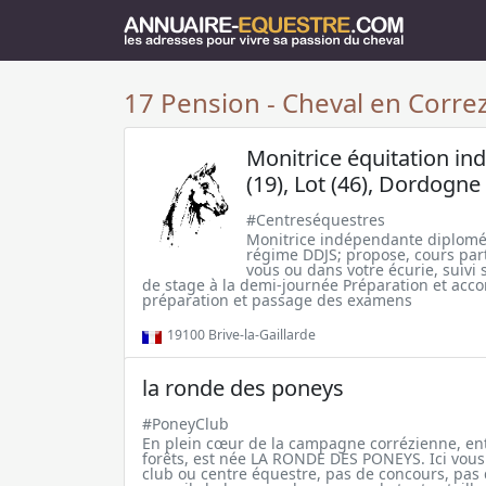
17 Pension - Cheval en Correz
Monitrice équitation i
(19), Lot (46), Dordogne 
#Centreséquestres
Monitrice indépendante diplomée 
régime DDJS; propose, cours parti
vous ou dans votre écurie, suivi s
de stage à la demi-journée Préparation et ac
préparation et passage des examens
19100
Brive-la-Gaillarde
la ronde des poneys
#PoneyClub
En plein cœur de la campagne corrézienne, entr
forêts, est née LA RONDE DES PONEYS. Ici vous
club ou centre équestre, pas de concours, pas