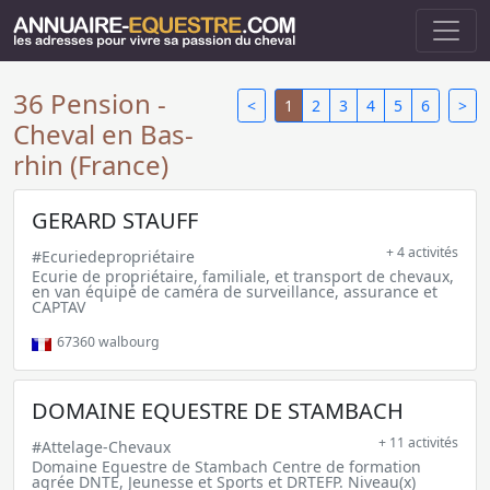
36 Pension -
<
1
2
3
4
5
6
>
Cheval en Bas-
rhin (France)
GERARD STAUFF
+ 4 activités
#Ecuriedepropriétaire
Ecurie de propriétaire, familiale, et transport de chevaux,
en van équipé de caméra de surveillance, assurance et
CAPTAV
67360
walbourg
DOMAINE EQUESTRE DE STAMBACH
+ 11 activités
#Attelage-Chevaux
Domaine Equestre de Stambach Centre de formation
agrée DNTE, Jeunesse et Sports et DRTEFP. Niveau(x)