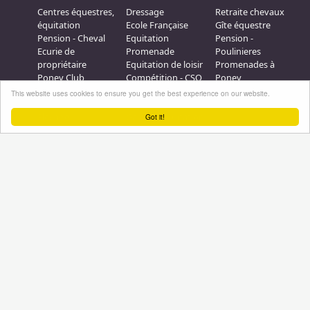
Centres équestres,
Dressage
Retraite chevaux
équitation
Ecole Française
Gîte équestre
Pension - Cheval
Equitation
Pension -
Ecurie de
Promenade
Poulinieres
propriétaire
Equitation de loisir
Promenades à
Poney Club
Compétition - CSO
Poney
Pension - Poney
Promenades à
Saut d obstacle
This website uses cookies to ensure you get the best experience on our website.
Débourrage
Cheval
Relais étape
Elevage
Galops - Equitation
Got it!
Plus d'infos
Professionnel équestre, Inscrivez-vous !
Nous contacter
A propos
Conditions générales d'utilisation
Groupe équitation sur
LinkedIn
Notre page
Facebook
Annuaire-equestre.com est un service édité par
HUMBRAIN
Page
générée en 3,046875 s. (#annuaire/france/etablissements
Tous droits réservés © 2004 - 2026
No Result