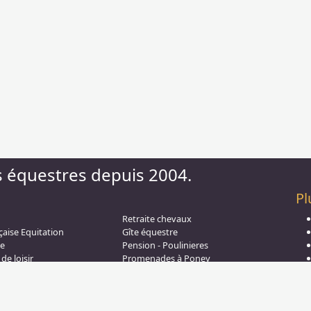
s équestres depuis 2004.
Pl
Retraite chevaux
çaise Equitation
Gîte équestre
aw
e
Pension - Poulinieres
de loisir
Promenades à Poney
on - CSO
Saut d obstacle
s à Cheval
Relais étape
quitation