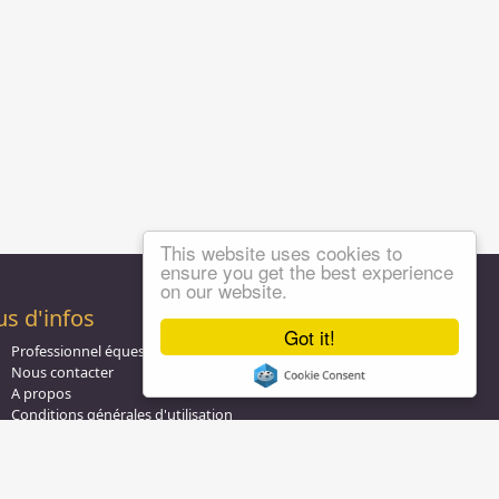
This website uses cookies to
ensure you get the best experience
on our website.
us d'infos
Got it!
Professionnel équestre, Inscrivez-vous !
Nous contacter
A propos
Conditions générales d'utilisation
Groupe équitation sur
LinkedIn
Notre page
Facebook