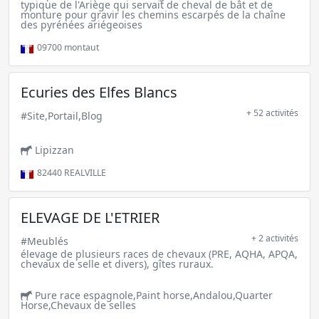
typique de l'Ariège qui servait de cheval de bât et de
monture pour gravir les chemins escarpés de la chaîne
des pyrénées ariégeoises
09700
montaut
Ecuries des Elfes Blancs
+ 52 activités
#Site,Portail,Blog
Lipizzan
82440
REALVILLE
ELEVAGE DE L'ETRIER
+ 2 activités
#Meublés
élevage de plusieurs races de chevaux (PRE, AQHA, APQA,
chevaux de selle et divers), gîtes ruraux.
Pure race espagnole,Paint horse,Andalou,Quarter
Horse,Chevaux de selles