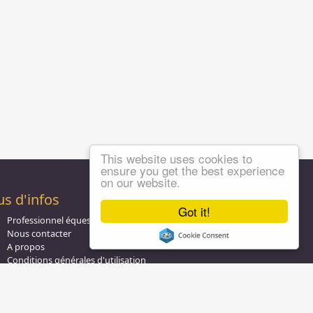
This website uses cookies to
ensure you get the best experience
on our website.
us d'infos
Got it!
Professionnel équestre, Inscrivez-vous !
Nous contacter
A propos
Conditions générales d'utilisation
Groupe équitation sur
LinkedIn
Notre page
Facebook