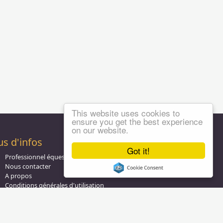
This website uses cookies to
ensure you get the best experience
on our website.
us d'infos
Got it!
Professionnel équestre, Inscrivez-vous !
Nous contacter
A propos
Conditions générales d'utilisation
Groupe équitation sur
LinkedIn
Notre page
Facebook