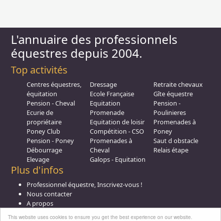
L'annuaire des professionnels
équestres depuis 2004.
Top activités
Centres équestres,
Dressage
Retraite chevaux
équitation
Ecole Française
Gîte équestre
Pension - Cheval
Equitation
Pension -
Ecurie de
Promenade
Poulinieres
propriétaire
Equitation de loisir
Promenades à
Poney Club
Compétition - CSO
Poney
Pension - Poney
Promenades à
Saut d obstacle
Débourrage
Cheval
Relais étape
Elevage
Galops - Equitation
Plus d'infos
Professionnel équestre, Inscrivez-vous !
Nous contacter
A propos
Conditions générales d'utilisation
This website uses cookies to ensure you get the best experience on our website.