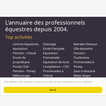
L'annuaire des professionnels
équestres depuis 2004.
Top activités
Centres équestres,
Dressage
Retraite chevaux
équitation
Ecole Française
Gîte équestre
Pension - Cheval
Equitation
Pension -
Ecurie de
Promenade
Poulinieres
propriétaire
Equitation de loisir
Promenades à
Poney Club
Compétition - CSO
Poney
Pension - Poney
Promenades à
Saut d obstacle
Débourrage
Cheval
Relais étape
Elevage
Galops - Equitation
This website uses cookies to ensure you get the best experience on our website.
Plus d'infos
Got it!
Professionnel équestre, Inscrivez-vous !
Nous contacter
A propos
Conditions générales d'utilisation