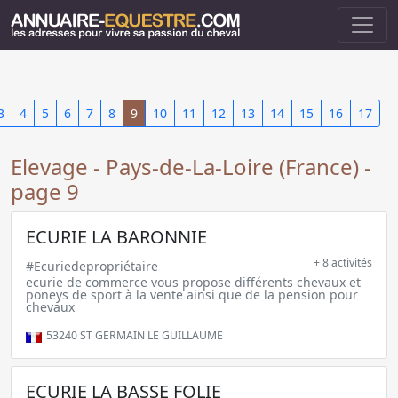
3
4
5
6
7
8
9
10
11
12
13
14
15
16
17
Elevage - Pays-de-La-Loire (France) -
page 9
ECURIE LA BARONNIE
+ 8 activités
#Ecuriedepropriétaire
ecurie de commerce vous propose différents chevaux et
poneys de sport à la vente ainsi que de la pension pour
chevaux
53240
ST GERMAIN LE GUILLAUME
ECURIE LA BASSE FOLIE