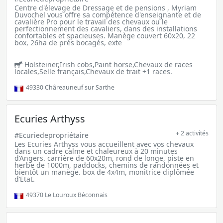
Centre d'élevage de Dressage et de pensions , Myriam
Duvochel vous offre sa compétence d'enseignante et de
cavalière Pro pour le travail des chevaux ou le
perfectionnement des cavaliers, dans des installations
confortables et spacieuses. Manège couvert 60x20, 22
box, 26ha de prés bocagés, exte
Holsteiner,Irish cobs,Paint horse,Chevaux de races
locales,Selle français,Chevaux de trait +1 races.
49330
Châreauneuf sur Sarthe
Ecuries Arthyss
+ 2 activités
#Ecuriedepropriétaire
Les Ecuries Arthyss vous accueillent avec vos chevaux
dans un cadre calme et chaleureux à 20 minutes
d’Angers. carrière de 60x20m, rond de longe, piste en
herbe de 1000m, paddocks, chemins de randonnées et
bientôt un manège. box de 4x4m, monitrice diplômée
d’Etat.
49370
Le Louroux Béconnais