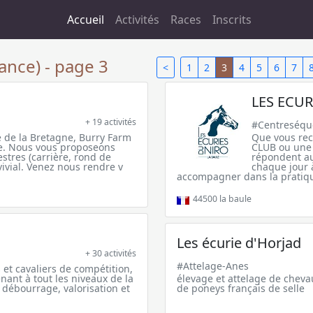
Accueil
Activités
Races
Inscrits
ance) - page 3
<
1
2
3
4
5
6
7
LES ECUR
+ 19 activités
#Centreséqu
e de la Bretagne, Burry Farm
Que vous re
ne. Nous vous proposeons
CLUB ou une 
estres (carrière, rond de
répondent au
ivial. Venez nous rendre v
chaque jour 
accompagner dans la pratique 
44500
la baule
Les écurie d'Horjad
+ 30 activités
#Attelage-Anes
 et cavaliers de compétition,
nant à tout les niveaux de la
élevage et attelage de cheva
, débourrage, valorisation et
de poneys français de selle