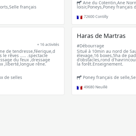
Ane du Cotentin,Ane Norm
rts,Selle français
loisir,Poneys,Poney français d
72600
Contilly
Haras de Martras
+ 16 activités
#Débourrage
ine de tendresse,féerique,d
Situé à 10min au nord de Sa
le rêves ..... .spectacle
élevage,16 boxes,5ha de pad
passage du feux ,dressage
d'obstacles,rond d'havrincou
x ,liberté,longue rêne.
la forêt.Enseignement.
x de selles
Poney français de selle,Sel
49680
Neuillé