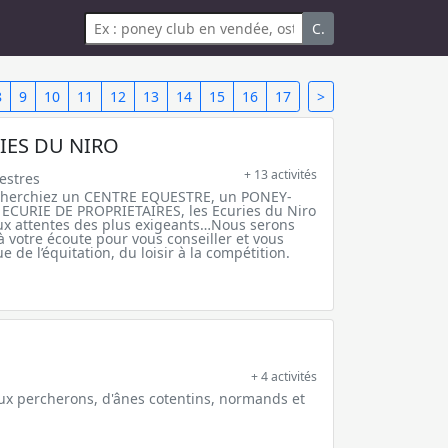
C.
8
9
10
11
12
13
14
15
16
17
>
IES DU NIRO
+ 13 activités
estres
cherchiez un CENTRE EQUESTRE, un PONEY-
ECURIE DE PROPRIETAIRES, les Ecuries du Niro
x attentes des plus exigeants…Nous serons
à votre écoute pour vous conseiller et vous
de l’équitation, du loisir à la compétition.
+ 4 activités
ux percherons, d'ânes cotentins, normands et