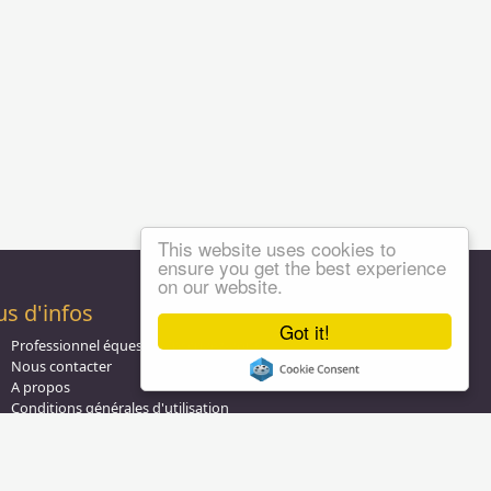
This website uses cookies to
ensure you get the best experience
on our website.
us d'infos
Got it!
Professionnel équestre, Inscrivez-vous !
Nous contacter
A propos
Conditions générales d'utilisation
Groupe équitation sur
LinkedIn
Notre page
Facebook