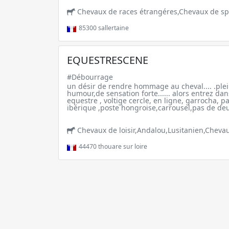
Chevaux de races étrangéres,Chevaux de spo
85300
sallertaine
EQUESTRESCENE
#Débourrage
un désir de rendre hommage au cheval.... .ple
humour,de sensation forte...... alors entrez dans 
equestre , voltige cercle, en ligne, garrocha, 
ibérique ,poste hongroise,carrousel,pas de deu
Chevaux de loisir,Andalou,Lusitanien,Chevau
44470
thouare sur loire