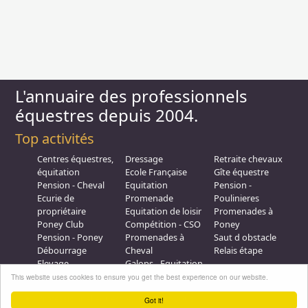
L'annuaire des professionnels
équestres depuis 2004.
Top activités
Centres équestres,
Dressage
Retraite chevaux
équitation
Ecole Française
Gîte équestre
Pension - Cheval
Equitation
Pension -
Ecurie de
Promenade
Poulinieres
propriétaire
Equitation de loisir
Promenades à
Poney Club
Compétition - CSO
Poney
Pension - Poney
Promenades à
Saut d obstacle
Débourrage
Cheval
Relais étape
Elevage
Galops - Equitation
Plus d'infos
This website uses cookies to ensure you get the best experience on our website.
Professionnel équestre, Inscrivez-vous !
Got it!