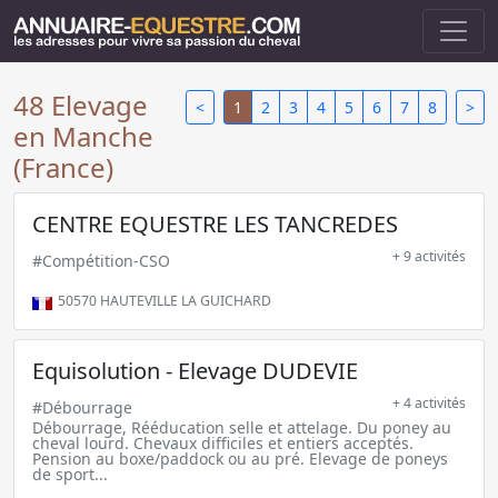
48 Elevage
<
1
2
3
4
5
6
7
8
>
en Manche
(France)
CENTRE EQUESTRE LES TANCREDES
+ 9 activités
#Compétition-CSO
50570
HAUTEVILLE LA GUICHARD
Equisolution - Elevage DUDEVIE
+ 4 activités
#Débourrage
Débourrage, Rééducation selle et attelage. Du poney au
cheval lourd. Chevaux difficiles et entiers acceptés.
Pension au boxe/paddock ou au pré. Elevage de poneys
de sport...