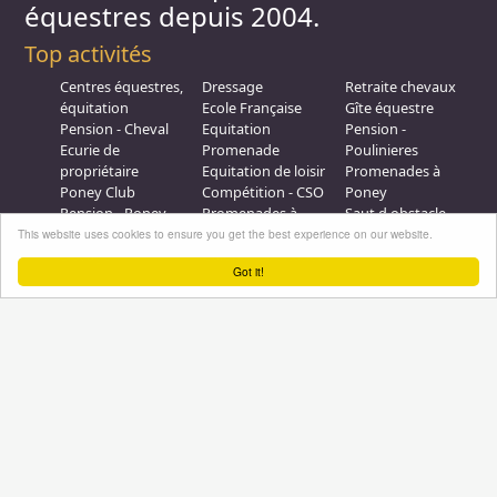
équestres depuis 2004.
Top activités
Centres équestres,
Dressage
Retraite chevaux
équitation
Ecole Française
Gîte équestre
Pension - Cheval
Equitation
Pension -
Ecurie de
Promenade
Poulinieres
propriétaire
Equitation de loisir
Promenades à
Poney Club
Compétition - CSO
Poney
Pension - Poney
Promenades à
Saut d obstacle
Débourrage
Cheval
Relais étape
This website uses cookies to ensure you get the best experience on our website.
Elevage
Galops - Equitation
Got it!
Plus d'infos
Professionnel équestre, Inscrivez-vous !
Nous contacter
A propos
Conditions générales d'utilisation
Groupe équitation sur
LinkedIn
Notre page
Facebook
Annuaire-equestre.com est un service édité par
HUMBRAIN
Page