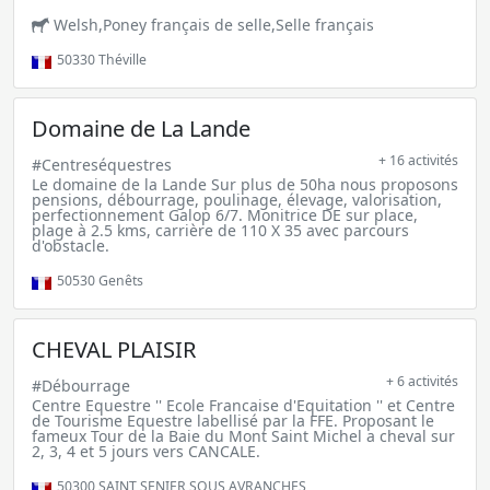
Welsh,Poney français de selle,Selle français
50330
Théville
Domaine de La Lande
+ 16 activités
#Centreséquestres
Le domaine de la Lande Sur plus de 50ha nous proposons
pensions, débourrage, poulinage, élevage, valorisation,
perfectionnement Galop 6/7. Monitrice DE sur place,
plage à 2.5 kms, carrière de 110 X 35 avec parcours
d'obstacle.
50530
Genêts
CHEVAL PLAISIR
+ 6 activités
#Débourrage
Centre Equestre '' Ecole Francaise d'Equitation '' et Centre
de Tourisme Equestre labellisé par la FFE. Proposant le
fameux Tour de la Baie du Mont Saint Michel a cheval sur
2, 3, 4 et 5 jours vers CANCALE.
50300
SAINT SENIER SOUS AVRANCHES