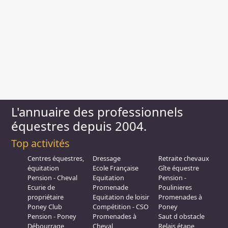
L'annuaire des professionnels
équestres depuis 2004.
Top activités
Centres équestres,
Dressage
Retraite chevaux
équitation
Ecole Française
Gîte équestre
Pension - Cheval
Equitation
Pension -
Ecurie de
Promenade
Poulinieres
propriétaire
Equitation de loisir
Promenades à
Poney Club
Compétition - CSO
Poney
Pension - Poney
Promenades à
Saut d obstacle
Débourrage
Cheval
Relais étape