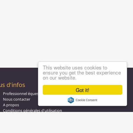
This website uses cookies to
ensure you get the best experience
on our website.
us d'infos
Got it!
Professionnel équestre, Inscrivez-vous !
Nous contacter
A propos
Conditions générales d'utilisation
Groupe équitation sur
LinkedIn
Notre page
Facebook