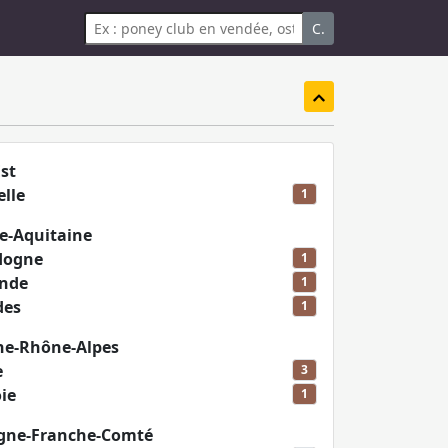
C.
st
lle
1
e-Aquitaine
dogne
1
onde
1
des
1
ne-Rhône-Alpes
e
3
ie
1
ogne-Franche-Comté