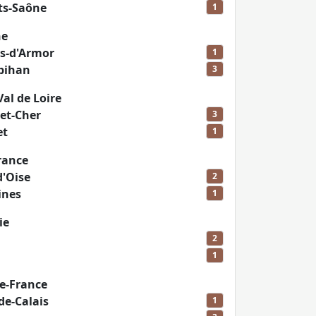
ts-Saône
1
ne
s-d'Armor
1
bihan
3
al de Loire
-et-Cher
3
et
1
rance
d'Oise
2
ines
1
ie
2
1
e-France
de-Calais
1