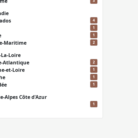
me
3
ndie
ados
4
1
e
1
e-Maritime
2
-La-Loire
e-Atlantique
2
e-et-Loire
1
he
1
dée
1
e-Alpes Côte d'Azur
1