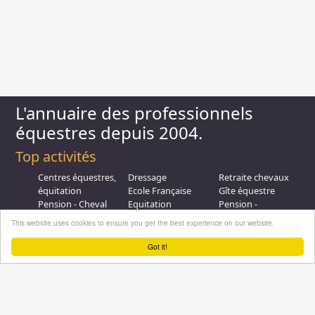
L'annuaire des professionnels
équestres depuis 2004.
Top activités
Centres équestres,
Dressage
Retraite chevaux
équitation
Ecole Française
Gîte équestre
Pension - Cheval
Equitation
Pension -
Ecurie de
Promenade
Poulinieres
This website uses cookies to ensure you get the best experience on our website.
propriétaire
Equitation de loisir
Promenades à
Poney Club
Compétition - CSO
Poney
Got it!
Pension - Poney
Promenades à
Saut d obstacle
Débourrage
Cheval
Relais étape
Elevage
Galops - Equitation
Plus d'infos