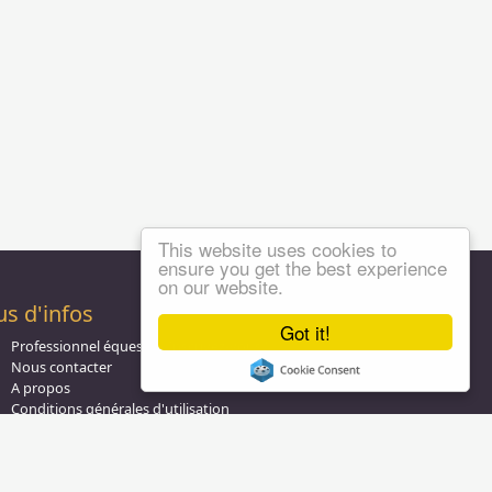
This website uses cookies to
ensure you get the best experience
on our website.
us d'infos
Got it!
Professionnel équestre, Inscrivez-vous !
Nous contacter
A propos
Conditions générales d'utilisation
Groupe équitation sur
LinkedIn
Notre page
Facebook