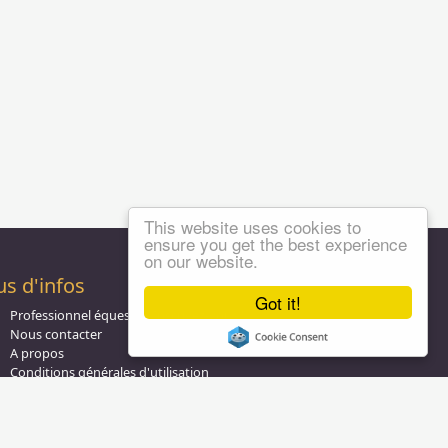
This website uses cookies to
ensure you get the best experience
on our website.
us d'infos
Got it!
Professionnel équestre, Inscrivez-vous !
Nous contacter
A propos
Conditions générales d'utilisation
Groupe équitation sur
LinkedIn
Notre page
Facebook