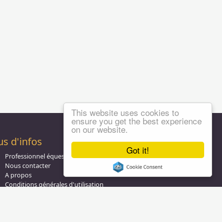
This website uses cookies to
ensure you get the best experience
on our website.
us d'infos
Got it!
Professionnel équestre, Inscrivez-vous !
Nous contacter
A propos
Conditions générales d'utilisation
Groupe équitation sur
LinkedIn
Notre page
Facebook